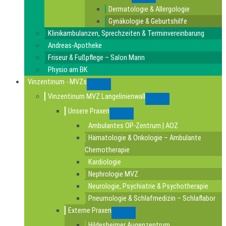
Submenu
Dermatologie & Allergologie
Gynäkologie & Geburtshilfe
Klinikambulanzen, Sprechzeiten & Terminvereinbarung
Andreas-Apotheke
Friseur & Fußpflege – Salon Mann
Physio am BK
Vinzentinum - MVZs
Submenu
Vinzentinum MVZ Langelinienwall
Submenu
Unsere Praxen
Submenu
Ambulantes OP-Zentrum | AOZ
Hämatologie & Onkologie – Ambulante
Chemotherapie
Kardiologie
Nephrologie MVZ
Neurologie, Psychiatrie & Psychotherapie
Pneumologie & Schlafmedizin – Schlaflabor
Externe Praxen
Submenu
Hildesheimer Augenzentrum