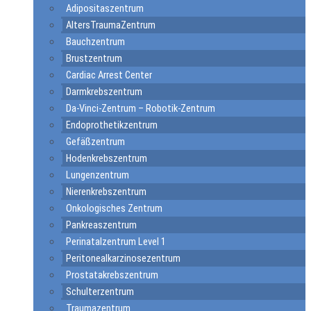
Adipositaszentrum
AltersTraumaZentrum
Bauchzentrum
Brustzentrum
Cardiac Arrest Center
Darmkrebszentrum
Da-Vinci-Zentrum – Robotik-Zentrum
Endoprothetikzentrum
Gefäßzentrum
Hodenkrebszentrum
Lungenzentrum
Nierenkrebszentrum
Onkologisches Zentrum
Pankreaszentrum
Perinatalzentrum Level 1
Peritonealkarzinosezentrum
Prostatakrebszentrum
Schulterzentrum
Traumazentrum