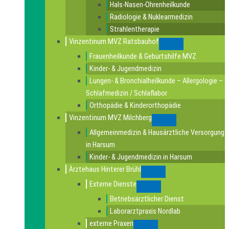
Hals-Nasen-Ohrenheilkunde
Radiologie & Nuklearmedizin
Strahlentherapie
Vinzentinum MVZ Ratsbauhof
Submenu
Frauenheilkunde & Geburtshilfe MVZ
Kinder- & Jugendmedizin
Lungen- & Bronchialheilkunde – Allergologie –
Schlafmedizin / Schlaflabor
Orthopädie & Kinderorthopädie
Vinzentinum MVZ Milchberg
Submenu
Allgemeinmedizin & Hausärztliche Versorgung
in Harsum
Kinder- & Jugendmedizin in Harsum
Ärztehaus Hinterer Brühl
Submenu
Externe Dienste
Submenu
Betriebsärztlicher Dienst
Laborarztpraxis Nordlab
externe Praxen