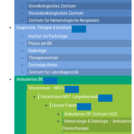
Uroonkologisches Zentrum
Viszeralonkologisches Zentrum
Zentrum für Hämatologische Neoplasien
Diagnostik, Therapie & Institute
Submenu
Institut für Pathologie
Physio am BK
Radiologie
Therapiezentrum
Zentralapotheke
Zentrum für Labordiagnostik
Ambulantes BK
Submenu
Vinzentinum – MVZs
Submenu
Vinzentinum MVZ Langelinienwall
Submenu
Unsere Praxen
Submenu
Ambulantes OP-Zentrum | AOZ
Hämatologie & Onkologie – Ambulante
Chemotherapie