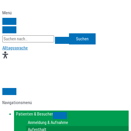
Zum
Inhalt
Menü
springen
Search
for:
Alltagssprache
Navigationsmenü
Patienten & Besucher
Submenu
Anmeldung & Aufnahme
Aufenthalt