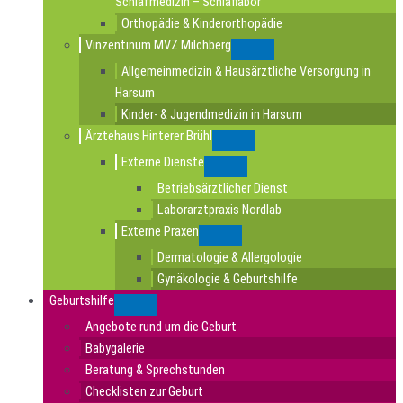
Schlafmedizin – Schlaflabor
Orthopädie & Kinderorthopädie
Vinzentinum MVZ Milchberg
Submenu
Allgemeinmedizin & Hausärztliche Versorgung in
Harsum
Kinder- & Jugendmedizin in Harsum
Ärztehaus Hinterer Brühl
Submenu
Externe Dienste
Submenu
Betriebsärztlicher Dienst
Laborarztpraxis Nordlab
Externe Praxen
Submenu
Dermatologie & Allergologie
Gynäkologie & Geburtshilfe
Geburtshilfe
Submenu
Angebote rund um die Geburt
Babygalerie
Beratung & Sprechstunden
Checklisten zur Geburt