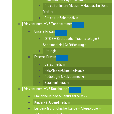
Praxis für Innere Medizin – Hausärztin Doris
Miethe
Praxis für Zahnmedizin
Vinzentinum MVZ Treibestrasse
Submenu
Unsere Praxen
Submenu
OTOS – Orthopädie, Traumatologie &
Sportmedizin | Gefäßchirurgie
Urologie
Externe Praxen
Submenu
Gefäßmedizin
Hals-Nasen-Ohrenheilkunde
Radiologie & Nuklearmedizin
Strahlentherapie
Vinzentinum MVZ Ratsbauhof
Submenu
Frauenheilkunde & Geburtshilfe MVZ
Kinder- & Jugendmedizin
Lungen- & Bronchialheilkunde – Allergologie –