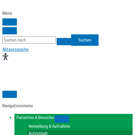
Zum
Inhalt
Menü
springen
Search
for:
Alltagssprache
Navigationsmenü
Patienten & Besucher
Submenu
Anmeldung & Aufnahme
Aufenthalt