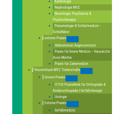
Kardiologie
Nephrologie MVZ
Neurologie, Psychiatrie &
Psychotherapie
Pneumologie & Schlafmedizin –
Schlaflabor
externe Praxen
Submenu
Hildesheimer Augenzentrum
Praxis für Innere Medizin – Hausärztin
Doris Miethe
Praxis für Zahnmedizin
Vinzentinum MVZ Treibestraße
Submenu
Unsere Praxen
Submenu
OTOS Praxisklinik für Orthopädie &
Kinderorthopädie | Gefäßchirurgie
Urologie
Externe Praxen
Submenu
Gefäßmedizin