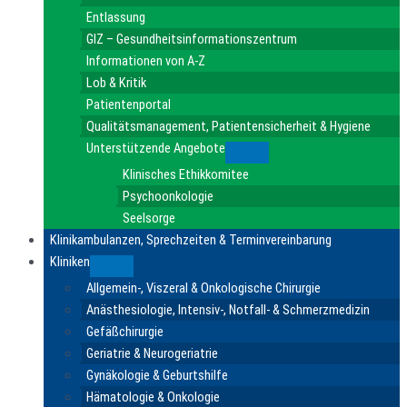
Entlassung
GIZ – Gesundheitsinformationszentrum
Informationen von A-Z
Lob & Kritik
Patientenportal
Qualitätsmanagement, Patientensicherheit & Hygiene
Unterstützende Angebote
Submenu
Klinisches Ethikkomitee
Psychoonkologie
Seelsorge
Klinikambulanzen, Sprechzeiten & Terminvereinbarung
Kliniken
Submenu
Allgemein-, Viszeral & Onkologische Chirurgie
Anästhesiologie, Intensiv-, Notfall- & Schmerzmedizin
Gefäßchirurgie
Geriatrie & Neurogeriatrie
Gynäkologie & Geburtshilfe
Hämatologie & Onkologie