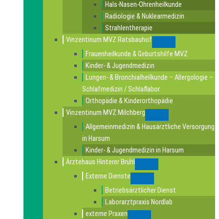
Hals-Nasen-Ohrenheilkunde
Radiologie & Nuklearmedizin
Strahlentherapie
Vinzentinum MVZ Ratsbauhof
Submenu
Frauenheilkunde & Geburtshilfe MVZ
Kinder- & Jugendmedizin
Lungen- & Bronchialheilkunde – Allergologie –
Schlafmedizin / Schlaflabor
Orthopädie & Kinderorthopädie
Vinzentinum MVZ Milchberg
Submenu
Allgemeinmedizin & Hausärztliche Versorgung
in Harsum
Kinder- & Jugendmedizin in Harsum
Ärztehaus Hinterer Brühl
Submenu
Externe Dienste
Submenu
Betriebsärztlicher Dienst
Laborarztpraxis Nordlab
externe Praxen