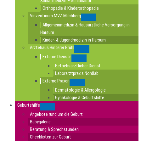
Schlafmedizin – Schlaflabor
Orthopädie & Kinderorthopädie
Vinzentinum MVZ Milchberg
Submenu
Allgemeinmedizin & Hausärztliche Versorgung in
Harsum
Kinder- & Jugendmedizin in Harsum
Ärztehaus Hinterer Brühl
Submenu
Externe Dienste
Submenu
Betriebsärztlicher Dienst
Laborarztpraxis Nordlab
Externe Praxen
Submenu
Dermatologie & Allergologie
Gynäkologie & Geburtshilfe
Geburtshilfe
Submenu
Angebote rund um die Geburt
Babygalerie
Beratung & Sprechstunden
Checklisten zur Geburt