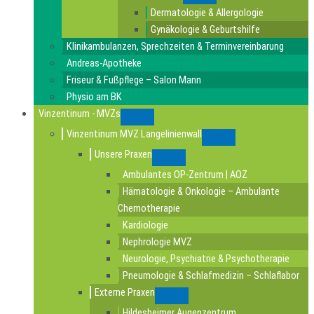
Submenu
Dermatologie & Allergologie
Gynäkologie & Geburtshilfe
Klinikambulanzen, Sprechzeiten & Terminvereinbarung
Andreas-Apotheke
Friseur & Fußpflege – Salon Mann
Physio am BK
Vinzentinum - MVZs
Submenu
Vinzentinum MVZ Langelinienwall
Submenu
Unsere Praxen
Submenu
Ambulantes OP-Zentrum | AOZ
Hämatologie & Onkologie – Ambulante
Chemotherapie
Kardiologie
Nephrologie MVZ
Neurologie, Psychiatrie & Psychotherapie
Pneumologie & Schlafmedizin – Schlaflabor
Externe Praxen
Submenu
Hildesheimer Augenzentrum