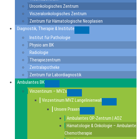
Uroonkologisches Zentrum
Viszeralonkologisches Zentrum
Zentrum für Hämatologische Neoplasien
Diagnostik, Therapie & Institute
Submenu
Institut für Pathologie
Physio am BK
Radiologie
Therapiezentrum
Zentralapotheke
Zentrum für Labordiagnostik
Ambulantes BK
Submenu
Vinzentinum – MVZs
Submenu
Vinzentinum MVZ Langelinienwall
Submenu
Unsere Praxen
Submenu
Ambulantes OP-Zentrum | AOZ
Hämatologie & Onkologie – Ambulante
Chemotherapie