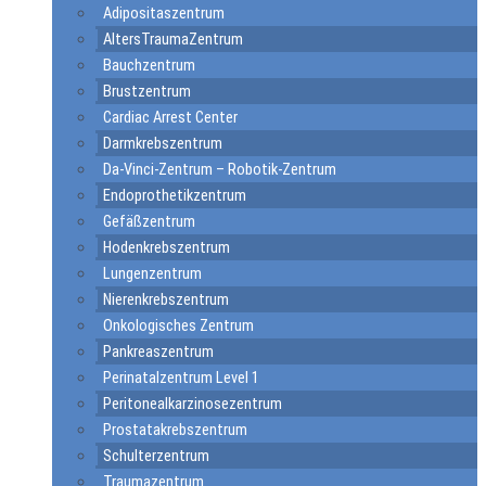
Adipositaszentrum
AltersTraumaZentrum
Bauchzentrum
Brustzentrum
Cardiac Arrest Center
Darmkrebszentrum
Da-Vinci-Zentrum – Robotik-Zentrum
Endoprothetikzentrum
Gefäßzentrum
Hodenkrebszentrum
Lungenzentrum
Nierenkrebszentrum
Onkologisches Zentrum
Pankreaszentrum
Perinatalzentrum Level 1
Peritonealkarzinosezentrum
Prostatakrebszentrum
Schulterzentrum
Traumazentrum