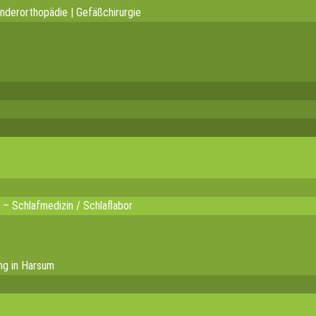
inderorthopädie | Gefäßchirurgie
 – Schlafmedizin / Schlaflabor
ng in Harsum