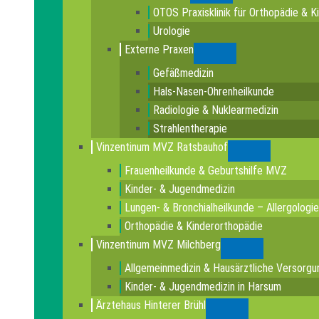
OTOS Praxisklinik für Orthopädie & K
Urologie
Externe Praxen
Submenu
Gefäßmedizin
Hals-Nasen-Ohrenheilkunde
Radiologie & Nuklearmedizin
Strahlentherapie
Vinzentinum MVZ Ratsbauhof
Submenu
Frauenheilkunde & Geburtshilfe MVZ
Kinder- & Jugendmedizin
Lungen- & Bronchialheilkunde – Allergologie
Orthopädie & Kinderorthopädie
Vinzentinum MVZ Milchberg
Submenu
Allgemeinmedizin & Hausärztliche Versorgu
Kinder- & Jugendmedizin in Harsum
Ärztehaus Hinterer Brühl
Submenu