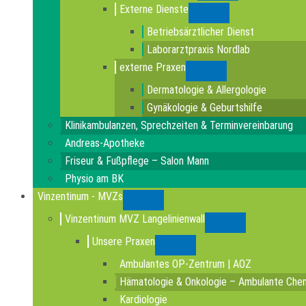
Externe Dienste
Submenu
Betriebsärztlicher Dienst
Laborarztpraxis Nordlab
externe Praxen
Submenu
Dermatologie & Allergologie
Gynäkologie & Geburtshilfe
Klinikambulanzen, Sprechzeiten & Terminvereinbarung
Andreas-Apotheke
Friseur & Fußpflege – Salon Mann
Physio am BK
Vinzentinum - MVZs
Submenu
Vinzentinum MVZ Langelinienwall
Submenu
Unsere Praxen
Submenu
Ambulantes OP-Zentrum | AOZ
Hämatologie & Onkologie – Ambulante Che
Kardiologie