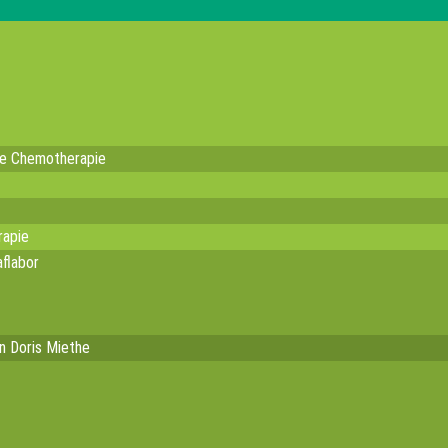
te Chemotherapie
rapie
flabor
in Doris Miethe