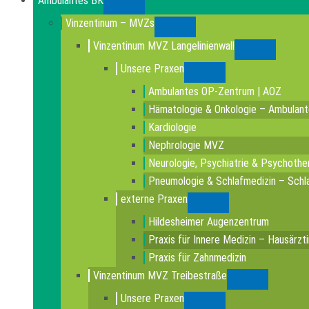
Ambulantes BK
Submenu
Vinzentinum – MVZs
Submenu
Vinzentinum MVZ Langelinienwall
Submenu
Unsere Praxen
Submenu
Ambulantes OP-Zentrum | AOZ
Hämatologie & Onkologie – Ambulan
Kardiologie
Nephrologie MVZ
Neurologie, Psychiatrie & Psychothe
Pneumologie & Schlafmedizin – Schla
externe Praxen
Submenu
Hildesheimer Augenzentrum
Praxis für Innere Medizin – Hausärzt
Praxis für Zahnmedizin
Vinzentinum MVZ Treibestraße
Submenu
Unsere Praxen
Submenu