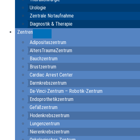
Urologie
Zentrale Notaufnahme
Diagnostik & Therapie
Zentren
Submenu
Adipositaszentrum
AltersTraumaZentrum
Bauchzentrum
Brustzentrum
Cardiac Arrest Center
Darmkrebszentrum
Da-Vinci-Zentrum – Robotik-Zentrum
Endoprothetikzentrum
Gefäßzentrum
Hodenkrebszentrum
Lungenzentrum
Nierenkrebszentrum
Onkologisches Zentrum