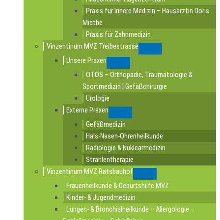
Praxis für Innere Medizin – Hausärztin Doris
Miethe
Praxis für Zahnmedizin
Vinzentinum MVZ Treibestrasse
Submenu
Unsere Praxen
Submenu
OTOS – Orthopädie, Traumatologie &
Sportmedizin | Gefäßchirurgie
Urologie
Externe Praxen
Submenu
Gefäßmedizin
Hals-Nasen-Ohrenheilkunde
Radiologie & Nuklearmedizin
Strahlentherapie
Vinzentinum MVZ Ratsbauhof
Submenu
Frauenheilkunde & Geburtshilfe MVZ
Kinder- & Jugendmedizin
Lungen- & Bronchialheilkunde – Allergologie –