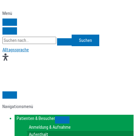
Zum
Inhalt
Menü
springen
Search
for:
Alltagssprache
Navigationsmenü
Patienten & Besucher
Submenu
Anmeldung & Aufnahme
Aufenthalt