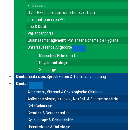
Entlassung
GIZ – Gesundheitsinformationszentrum
Informationen von A-Z
Lob & Kritik
Patientenportal
Qualitätsmanagement, Patientensicherheit & Hygiene
Unterstützende Angebote
Submenu
Klinisches Ethikkomitee
Psychoonkologie
Seelsorge
Klinikambulanzen, Sprechzeiten & Terminvereinbarung
Kliniken
Submenu
Allgemein-, Viszeral & Onkologische Chirurgie
Anästhesiologie, Intensiv-, Notfall- & Schmerzmedizin
Gefäßchirurgie
Geriatrie & Neurogeriatrie
Gynäkologie & Geburtshilfe
Hämatologie & Onkologie