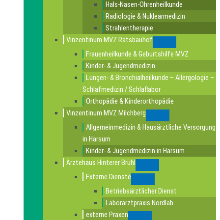
Hals-Nasen-Ohrenheilkunde
Radiologie & Nuklearmedizin
Strahlentherapie
Vinzentinum MVZ Ratsbauhof
Submenu
Frauenheilkunde & Geburtshilfe MVZ
Kinder- & Jugendmedizin
Lungen- & Bronchialheilkunde – Allergologie –
Schlafmedizin / Schlaflabor
Orthopädie & Kinderorthopädie
Vinzentinum MVZ Milchberg
Submenu
Allgemeinmedizin & Hausärztliche Versorgung
in Harsum
Kinder- & Jugendmedizin in Harsum
Ärztehaus Hinterer Brühl
Submenu
Externe Dienste
Submenu
Betriebsärztlicher Dienst
Laborarztpraxis Nordlab
externe Praxen