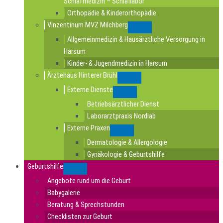
Schlafmedizin – Schlaflabor
Orthopädie & Kinderorthopädie
Vinzentinum MVZ Milchberg
Submenu
Allgemeinmedizin & Hausärztliche Versorgung in
Harsum
Kinder- & Jugendmedizin in Harsum
Ärztehaus Hinterer Brühl
Submenu
Externe Dienste
Submenu
Betriebsärztlicher Dienst
Laborarztpraxis Nordlab
Externe Praxen
Submenu
Dermatologie & Allergologie
Gynäkologie & Geburtshilfe
Geburtshilfe
Submenu
Angebote rund um die Geburt
Babygalerie
Beratung & Sprechstunden
Checklisten zur Geburt