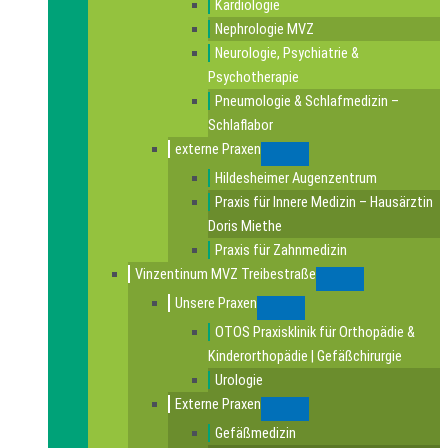
Kardiologie
Nephrologie MVZ
Neurologie, Psychiatrie &
Psychotherapie
Pneumologie & Schlafmedizin –
Schlaflabor
externe Praxen
Submenu
Hildesheimer Augenzentrum
Praxis für Innere Medizin – Hausärztin
Doris Miethe
Praxis für Zahnmedizin
Vinzentinum MVZ Treibestraße
Submenu
Unsere Praxen
Submenu
OTOS Praxisklinik für Orthopädie &
Kinderorthopädie | Gefäßchirurgie
Urologie
Externe Praxen
Submenu
Gefäßmedizin