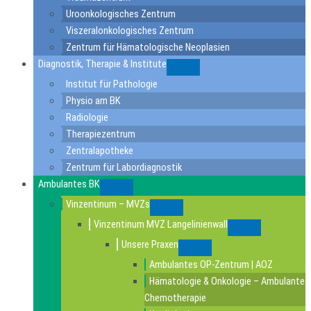
Uroonkologisches Zentrum
Viszeralonkologisches Zentrum
Zentrum für Hämatologische Neoplasien
Diagnostik, Therapie & Institute
Submenu
Institut für Pathologie
Physio am BK
Radiologie
Therapiezentrum
Zentralapotheke
Zentrum für Labordiagnostik
Ambulantes BK
Submenu
Vinzentinum – MVZs
Submenu
Vinzentinum MVZ Langelinienwall
Submenu
Unsere Praxen
Submenu
Ambulantes OP-Zentrum | AOZ
Hämatologie & Onkologie – Ambulante
Chemotherapie