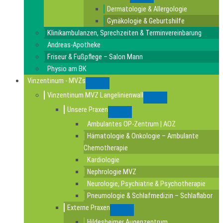
Submenu
Dermatologie & Allergologie
Gynäkologie & Geburtshilfe
Klinikambulanzen, Sprechzeiten & Terminvereinbarung
Andreas-Apotheke
Friseur & Fußpflege – Salon Mann
Physio am BK
Vinzentinum - MVZs
Submenu
Vinzentinum MVZ Langelinienwall
Submenu
Unsere Praxen
Submenu
Ambulantes OP-Zentrum | AOZ
Hämatologie & Onkologie – Ambulante
Chemotherapie
Kardiologie
Nephrologie MVZ
Neurologie, Psychiatrie & Psychotherapie
Pneumologie & Schlafmedizin – Schlaflabor
Externe Praxen
Submenu
Hildesheimer Augenzentrum