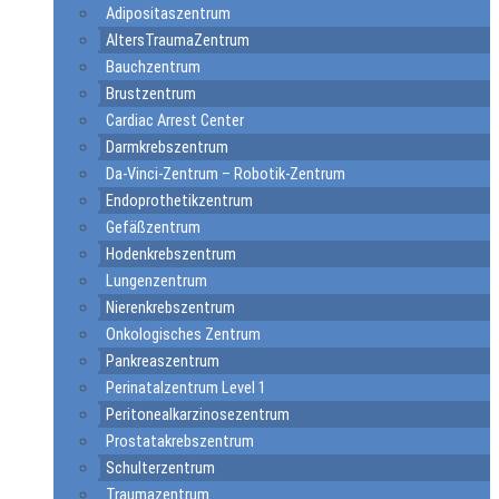
Adipositaszentrum
AltersTraumaZentrum
Bauchzentrum
Brustzentrum
Cardiac Arrest Center
Darmkrebszentrum
Da-Vinci-Zentrum – Robotik-Zentrum
Endoprothetikzentrum
Gefäßzentrum
Hodenkrebszentrum
Lungenzentrum
Nierenkrebszentrum
Onkologisches Zentrum
Pankreaszentrum
Perinatalzentrum Level 1
Peritonealkarzinosezentrum
Prostatakrebszentrum
Schulterzentrum
Traumazentrum