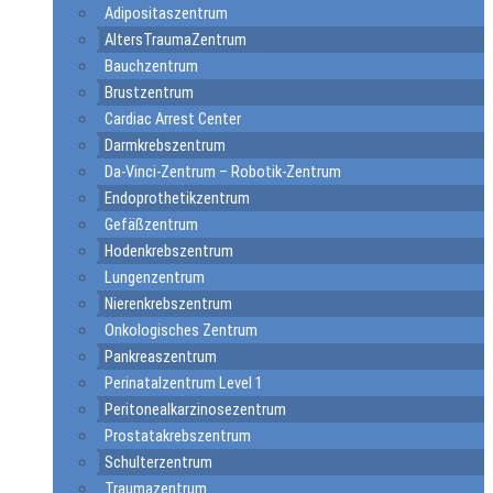
Adipositaszentrum
AltersTraumaZentrum
Bauchzentrum
Brustzentrum
Cardiac Arrest Center
Darmkrebszentrum
Da-Vinci-Zentrum – Robotik-Zentrum
Endoprothetikzentrum
Gefäßzentrum
Hodenkrebszentrum
Lungenzentrum
Nierenkrebszentrum
Onkologisches Zentrum
Pankreaszentrum
Perinatalzentrum Level 1
Peritonealkarzinosezentrum
Prostatakrebszentrum
Schulterzentrum
Traumazentrum