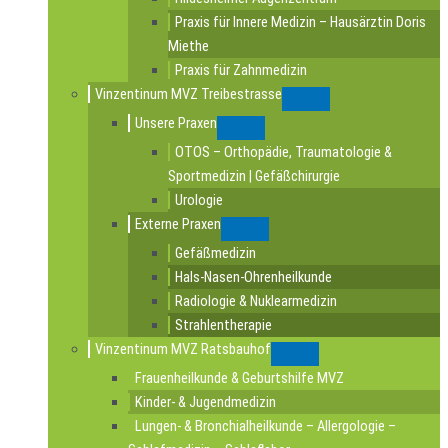
Praxis für Innere Medizin – Hausärztin Doris
Miethe
Praxis für Zahnmedizin
Vinzentinum MVZ Treibestrasse
Submenu
Unsere Praxen
Submenu
OTOS – Orthopädie, Traumatologie &
Sportmedizin | Gefäßchirurgie
Urologie
Externe Praxen
Submenu
Gefäßmedizin
Hals-Nasen-Ohrenheilkunde
Radiologie & Nuklearmedizin
Strahlentherapie
Vinzentinum MVZ Ratsbauhof
Submenu
Frauenheilkunde & Geburtshilfe MVZ
Kinder- & Jugendmedizin
Lungen- & Bronchialheilkunde – Allergologie –