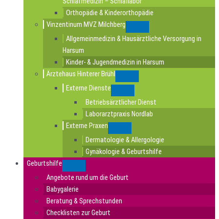
Schlafmedizin – Schlaflabor
Orthopädie & Kinderorthopädie
Vinzentinum MVZ Milchberg
Submenu
Allgemeinmedizin & Hausärztliche Versorgung in
Harsum
Kinder- & Jugendmedizin in Harsum
Ärztehaus Hinterer Brühl
Submenu
Externe Dienste
Submenu
Betriebsärztlicher Dienst
Laborarztpraxis Nordlab
Externe Praxen
Submenu
Dermatologie & Allergologie
Gynäkologie & Geburtshilfe
Geburtshilfe
Submenu
Angebote rund um die Geburt
Babygalerie
Beratung & Sprechstunden
Checklisten zur Geburt