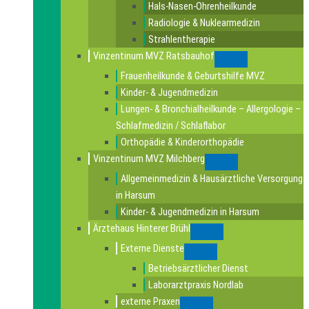
Hals-Nasen-Ohrenheilkunde
Radiologie & Nuklearmedizin
Strahlentherapie
Vinzentinum MVZ Ratsbauhof
Submenu
Frauenheilkunde & Geburtshilfe MVZ
Kinder- & Jugendmedizin
Lungen- & Bronchialheilkunde – Allergologie –
Schlafmedizin / Schlaflabor
Orthopädie & Kinderorthopädie
Vinzentinum MVZ Milchberg
Submenu
Allgemeinmedizin & Hausärztliche Versorgung
in Harsum
Kinder- & Jugendmedizin in Harsum
Ärztehaus Hinterer Brühl
Submenu
Externe Dienste
Submenu
Betriebsärztlicher Dienst
Laborarztpraxis Nordlab
externe Praxen