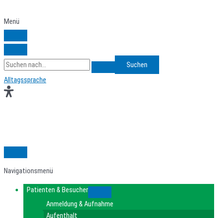
Zum
Inhalt
Menü
springen
Search
for:
Alltagssprache
Navigationsmenü
Patienten & Besucher
Submenu
Anmeldung & Aufnahme
Aufenthalt