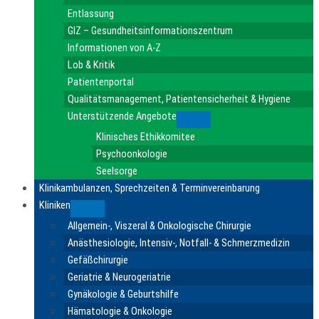
Entlassung
GIZ – Gesundheitsinformationszentrum
Informationen von A-Z
Lob & Kritik
Patientenportal
Qualitätsmanagement, Patientensicherheit & Hygiene
Unterstützende Angebote
Submenu
Klinisches Ethikkomitee
Psychoonkologie
Seelsorge
Klinikambulanzen, Sprechzeiten & Terminvereinbarung
Kliniken
Submenu
Allgemein-, Viszeral & Onkologische Chirurgie
Anästhesiologie, Intensiv-, Notfall- & Schmerzmedizin
Gefäßchirurgie
Geriatrie & Neurogeriatrie
Gynäkologie & Geburtshilfe
Hämatologie & Onkologie