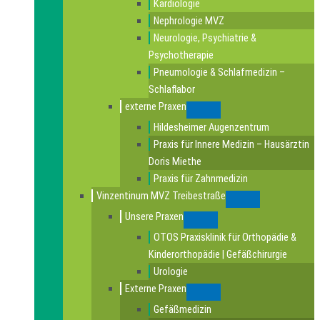
Kardiologie
Nephrologie MVZ
Neurologie, Psychiatrie &
Psychotherapie
Pneumologie & Schlafmedizin –
Schlaflabor
externe Praxen
Submenu
Hildesheimer Augenzentrum
Praxis für Innere Medizin – Hausärztin
Doris Miethe
Praxis für Zahnmedizin
Vinzentinum MVZ Treibestraße
Submenu
Unsere Praxen
Submenu
OTOS Praxisklinik für Orthopädie &
Kinderorthopädie | Gefäßchirurgie
Urologie
Externe Praxen
Submenu
Gefäßmedizin