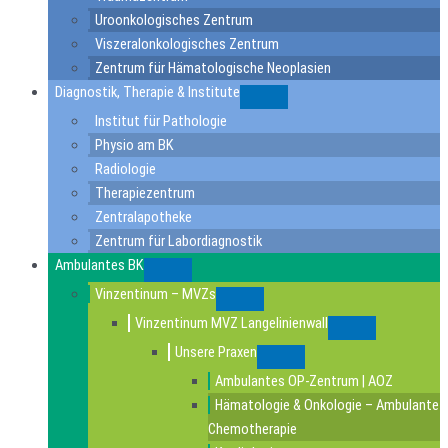
Uroonkologisches Zentrum
Viszeralonkologisches Zentrum
Zentrum für Hämatologische Neoplasien
Diagnostik, Therapie & Institute
Submenu
Institut für Pathologie
Physio am BK
Radiologie
Therapiezentrum
Zentralapotheke
Zentrum für Labordiagnostik
Ambulantes BK
Submenu
Vinzentinum – MVZs
Submenu
Vinzentinum MVZ Langelinienwall
Submenu
Unsere Praxen
Submenu
Ambulantes OP-Zentrum | AOZ
Hämatologie & Onkologie – Ambulante
Chemotherapie