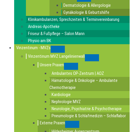
Submenu
Dermatologie & Allergologie
Gynäkologie & Geburtshilfe
Klinikambulanzen, Sprechzeiten & Terminvereinbarung
Andreas-Apotheke
Friseur & Fußpflege – Salon Mann
Physio am BK
Vinzentinum - MVZs
Submenu
Vinzentinum MVZ Langelinienwall
Submenu
Unsere Praxen
Submenu
Ambulantes OP-Zentrum | AOZ
Hämatologie & Onkologie – Ambulante
Chemotherapie
Kardiologie
Nephrologie MVZ
Neurologie, Psychiatrie & Psychotherapie
Pneumologie & Schlafmedizin – Schlaflabor
Externe Praxen
Submenu
Hildesheimer Augenzentrum